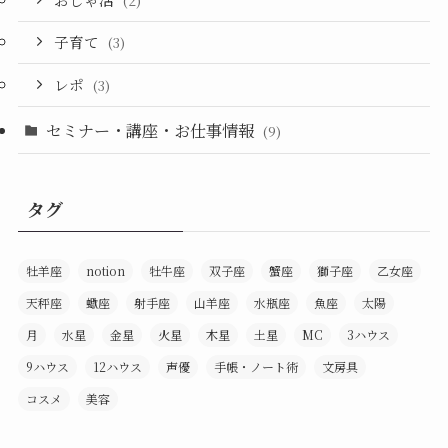
(2)
子育て
(3)
レポ
(3)
セミナー・講座・お仕事情報
(9)
タグ
牡羊座
notion
牡牛座
双子座
蟹座
獅子座
乙女座
天秤座
蠍座
射手座
山羊座
水瓶座
魚座
太陽
月
水星
金星
火星
木星
土星
MC
3ハウス
9ハウス
12ハウス
声優
手帳・ノート術
文房具
コスメ
美容