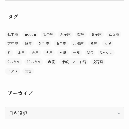
タグ
牡羊座
notion
牡牛座
双子座
蟹座
獅子座
乙女座
天秤座
蠍座
射手座
山羊座
水瓶座
魚座
太陽
月
水星
金星
火星
木星
土星
MC
3ハウス
9ハウス
12ハウス
声優
手帳・ノート術
文房具
コスメ
美容
アーカイブ
ア
ー
カ