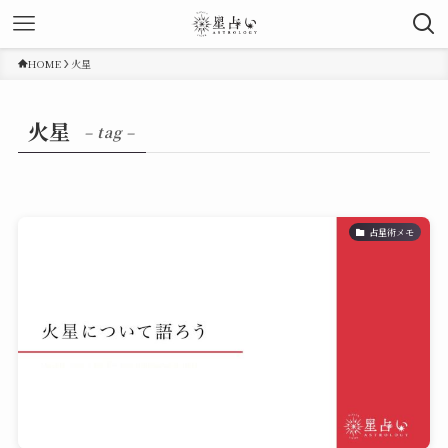
HOME
火星
火星
– tag –
占星術メモ