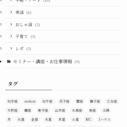
(10)
美活
(6)
おしゃ活
(2)
子育て
(3)
レポ
(3)
セミナー・講座・お仕事情報
(9)
タグ
牡羊座
notion
牡牛座
双子座
蟹座
獅子座
乙女座
天秤座
蠍座
射手座
山羊座
水瓶座
魚座
太陽
月
水星
金星
火星
木星
土星
MC
3ハウス