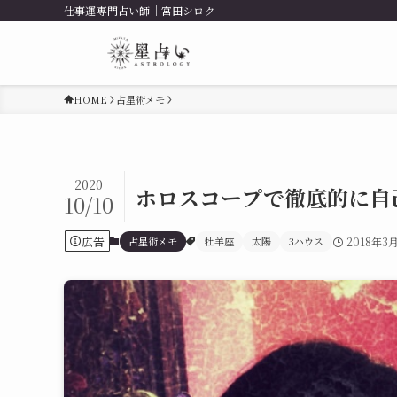
仕事運専門占い師｜宮田シロク
HOME
占星術メモ
2020
ホロスコープで徹底的に自
10/10
広告
占星術メモ
牡羊座
太陽
3ハウス
2018年3