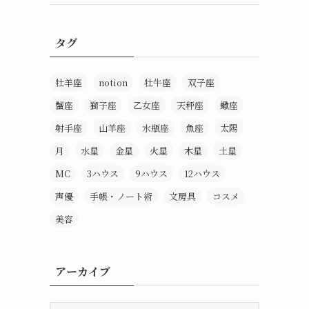
タグ
牡羊座
notion
牡牛座
双子座
蟹座
獅子座
乙女座
天秤座
蠍座
射手座
山羊座
水瓶座
魚座
太陽
月
水星
金星
火星
木星
土星
MC
3ハウス
9ハウス
12ハウス
声優
手帳・ノート術
文房具
コスメ
美容
アーカイブ
ア