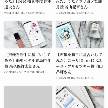
みた】Free! 橘真琴役 鈴木
みた】うた☆プリ四ノ宮那
達央さん
月役 谷山紀章さん
2017年11月11日
2020年10月10日
2017年3月5日
2020年10月10日
【声優を勝手に星占いして
【声優を勝手に星占いして
みた】弱虫ペダル巻島裕介
みた】ユーリ!!! on ICEユ
役 森久保祥太郎さん
ーリ・プリセツキー役 内山
昂輝さん
2017年2月24日
2020年10月10日
2017年3月3日
2020年10月10日