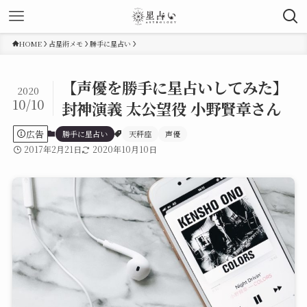
HOME
占星術メモ
勝手に星占い
【声優を勝手に星占いしてみた】
2020
10/10
封神演義 太公望役 小野賢章さん
広告
勝手に星占い
天秤座
声優
2017年2月21日
2020年10月10日