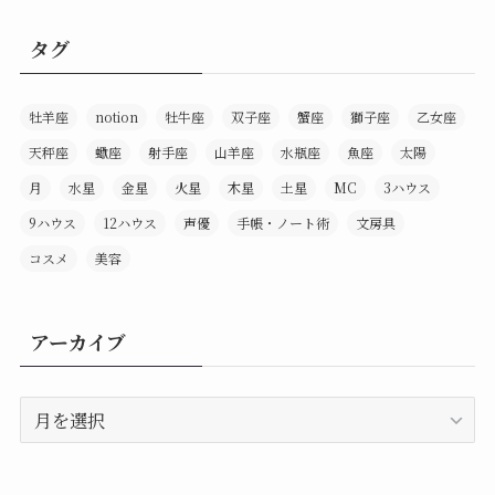
タグ
牡羊座
notion
牡牛座
双子座
蟹座
獅子座
乙女座
天秤座
蠍座
射手座
山羊座
水瓶座
魚座
太陽
月
水星
金星
火星
木星
土星
MC
3ハウス
9ハウス
12ハウス
声優
手帳・ノート術
文房具
コスメ
美容
アーカイブ
ア
ー
カ
イ