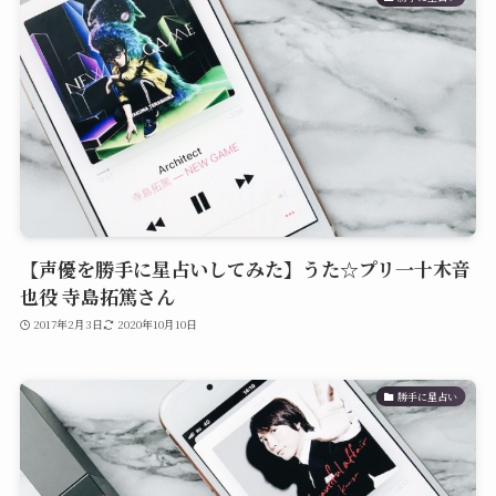
【声優を勝手に星占いしてみた】うた☆プリ一十木音
也役 寺島拓篤さん
2017年2月3日
2020年10月10日
勝手に星占い