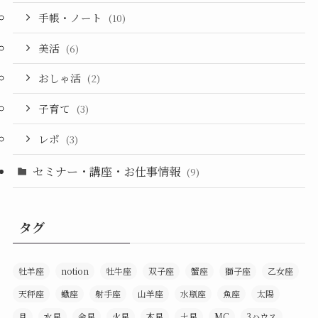
手帳・ノート
(10)
美活
(6)
おしゃ活
(2)
子育て
(3)
レポ
(3)
セミナー・講座・お仕事情報
(9)
タグ
牡羊座
notion
牡牛座
双子座
蟹座
獅子座
乙女座
天秤座
蠍座
射手座
山羊座
水瓶座
魚座
太陽
月
水星
金星
火星
木星
土星
MC
3ハウス